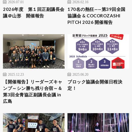
2026.07.01
2026.02.16
2026年度 第１回正副議長会
170名の熱狂——第39回全国
議＠山形 開催報告
協議会 & COCOROZASHI
PITCH 2026 開催報告
2025.12.23
2025.06.20
【開催報告】リーダーズキャ
ブロック協議会開催日程決
ンプ～シン勝ち残り合宿～＆
定！
第3回全青協正副議長会議 in
広島