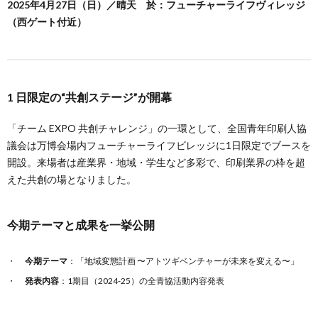
2025年4月27日（⽇）／晴天 於：フューチャーライフヴィレッジ
（西ゲート付近）
1 ⽇限定の“共創ステージ”が開幕
「チーム EXPO 共創チャレンジ」の一環として、全国青年印刷人協
議会は万博会場内フューチャーライフビレッジに1日限定でブースを
開設。来場者は産業界・地域・学生など多彩で、印刷業界の枠を超
えた共創の場となりました。
今期テーマと成果を一挙公開
今期テーマ
：「地域変態計画 〜アトツギベンチャーが未来を変える〜」
発表内容
：1期目（2024-25）の全青協活動内容発表