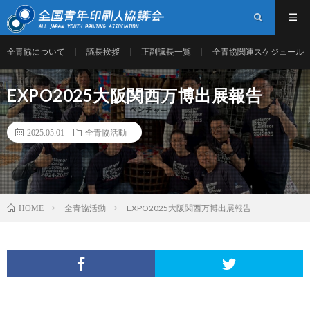
全青協について
議長挨拶
正副議長一覧
全青協関連スケジュール
EXPO2025大阪関西万博出展報告
2025.05.01
全青協活動
全青協活動
EXPO2025大阪関西万博出展報告
HOME