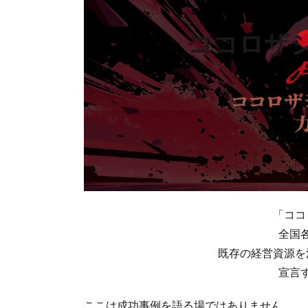
ココロザ
「ココ
全国
既存の経営資源を
宣言
ここは成功事例を語る場ではありません。