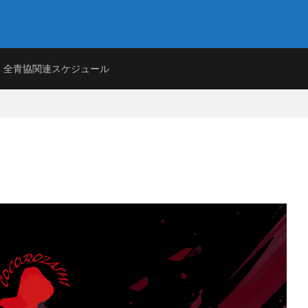
目的に、各都道府県印刷工業組合より選出された青年印刷人を議員とし、研鑽
全青協関連スケジュール
の未来を担う青年印刷人が、印刷産業の未来を考え、それに必要な取り組みを