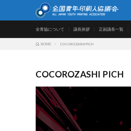
「全青協」は、次代の印刷業界を担う青年印刷人の育成を
全青協について
議長挨拶
正副議長一覧
と情報交換を行う場として設けられております。印刷産業
考えて実行し成果をあげつつ、連帯をはかります。
COCOROZASHI PICH
HOME
COCOROZASHI PICH