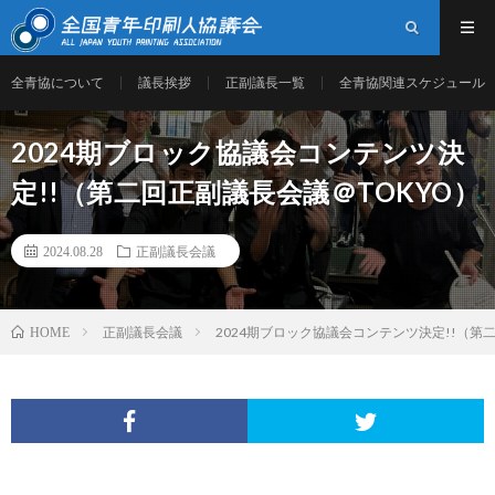
全青協について
議長挨拶
正副議長一覧
全青協関連スケジュール
2024期ブロック協議会コンテンツ決
定!!（第二回正副議長会議＠TOKYO）
2024.08.28
正副議長会議
正副議長会議
2024期ブロック協議会コンテンツ決定!!（第
HOME