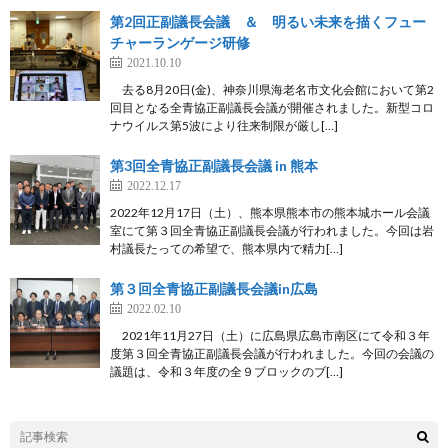
第2回正副議長会議 ＆ 明るい未来を描くフュー
チャーランゲージ研修
2021.10.10
去る8月20日(金)、神奈川県海老名市文化会館において第2
回目となる全青協正副議長会議が開催されました。新型コロ
ナウイルス第5波により往来制限が厳し[…]
第3回全青協正副議長会議 in 熊本
2022.12.17
2022年12月17日（土）、熊本県熊本市の熊本城ホール会議
室にて第３回全青協正副議長会議が行われました。今回は岩
村議長たっての希望で、熊本県内で精力[…]
第３回全青協正副議長会議in広島
2022.02.10
2021年11月27日（土）に広島県広島市南区にて令和３年
度第３回全青協正副議長会議が行われました。今回の会議の
議題は、令和３年度の全９ブロックのブ[…]