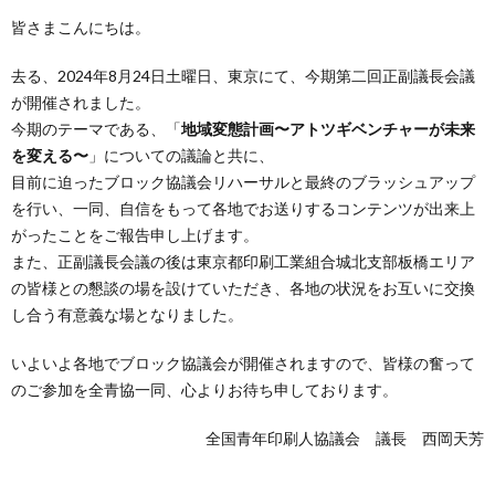
皆さまこんにちは。
去る、2024年8月24日土曜日、東京にて、今期第二回正副議長会議
が開催されました。
今期のテーマである、「
地域変態計画〜アトツギベンチャーが未来
を変える〜
」についての議論と共に、
目前に迫ったブロック協議会リハーサルと最終のブラッシュアップ
を行い、一同、自信をもって各地でお送りするコンテンツが出来上
がったことをご報告申し上げます。
また、正副議長会議の後は東京都印刷工業組合城北支部板橋エリア
の皆様との懇談の場を設けていただき、各地の状況をお互いに交換
し合う有意義な場となりました。
いよいよ各地でブロック協議会が開催されますので、皆様の奮って
のご参加を全青協一同、心よりお待ち申しております。
全国青年印刷人協議会 議長 西岡天芳