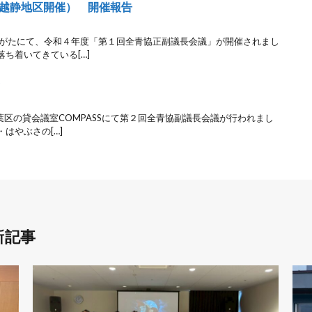
越静地区開催） 開催報告
いがたにて、令和４年度「第１回全青協正副議長会議」が開催されまし
ち着いてきている[…]
台
葉区の貸会議室COMPASSにて第２回全青協副議長会議が行われまし
はやぶさの[…]
新記事