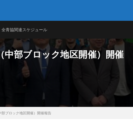
目的に、各都道府県印刷工業組合より選出された青年印刷人を議員とし、研鑽
全青協関連スケジュール
の未来を担う青年印刷人が、印刷産業の未来を考え、それに必要な取り組みを
 （中部ブロック地区開催）開催
中部ブロック地区開催）開催報告