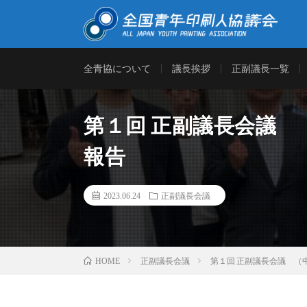
「全青協」は、次代の印刷業界を担う青年印刷人の育成を
全青協について
議長挨拶
正副議長一覧
と情報交換を行う場として設けられております。印刷産業
考えて実行し成果をあげつつ、連帯をはかります。
第１回 正副議長会議
報告
2023.06.24
正副議長会議
正副議長会議
第１回 正副議長会議 （
HOME