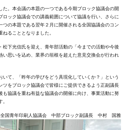
した。本会議の本題の一つである今期ブロック協議会の開
ブロック協議会での講義範囲について協議を行い、さらに
一つの本題である翌年２月に開催される全国協議会のコン
重ねることとなりました。
・松下光信氏を迎え、青年部活動の「今までの活動や今後
熱い思いを込め、業界の垣根を超えた意見交換会が行われ
おいて、「昨年の学びをどう具現化していくか？」という
ンツをブロック協議会で皆様にご提供できるよう正副議長
後も協議を重ね有益な協議会の開催に向け、事業活動に努
す。
全国青年印刷人協議会 中部ブロック副議長 中村 国雅