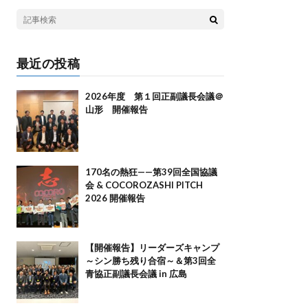
最近の投稿
2026年度 第１回正副議長会議＠
山形 開催報告
170名の熱狂——第39回全国協議
会 & COCOROZASHI PITCH
2026 開催報告
【開催報告】リーダーズキャンプ
～シン勝ち残り合宿～＆第3回全
青協正副議長会議 in 広島