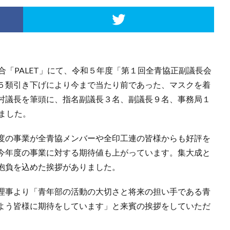
合「PALET」にて、令和５年度「第１回全青協正副議長会
５類引き下げにより今まで当たり前であった、マスクを着
村議長を筆頭に、指名副議長３名、副議長９名、事務局１
ました。
度の事業が全青協メンバーや全印工連の皆様からも好評を
今年度の事業に対する期待値も上がっています。集大成と
抱負を込めた挨拶がありました。
理事より「青年部の活動の大切さと将来の担い手である青
よう皆様に期待をしています」と来賓の挨拶をしていただ