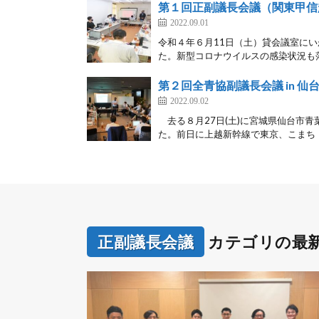
第１回正副議長会議（関東甲信
2022.09.01
令和４年６月11日（土）貸会議室に
た。新型コロナウイルスの感染状況も落
第２回全青協副議長会議 in 仙
2022.09.02
去る８月27日(土)に宮城県仙台市青
た。前日に上越新幹線で東京、こまち・
正副議長会議
カテゴリの最