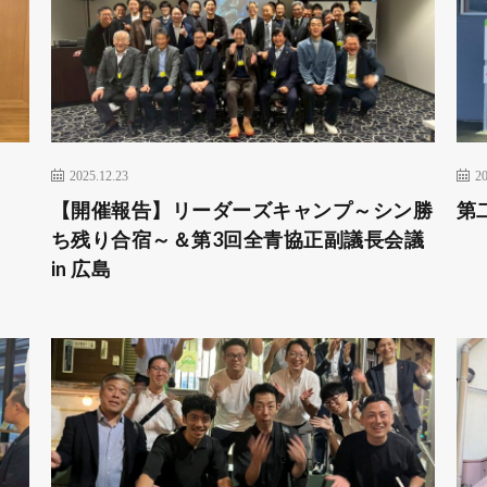
2025.12.23
20
形
【開催報告】リーダーズキャンプ～シン勝
第
ち残り合宿～＆第3回全青協正副議長会議
in 広島